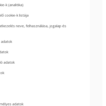
ie-k (analitika)
ő cookie-k listája
datkezelés neve, felhasználása, jogalap és
 adatok
datok
dó adatok
tok
emélyes adatok