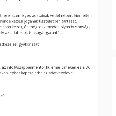
artnerei személyes adatainak védelmében, kiemelten
nrendelkezési jogának tiszteletben tartását.
masan kezeli, és megtesz minden olyan biztonsági,
ly az adatok biztonságát garantálja.
atkezelési gyakorlatát.
, az info@szappanmentor.hu email címeken és a 36
ken léphet kapcsolatba az adatkezelővel.
3/9