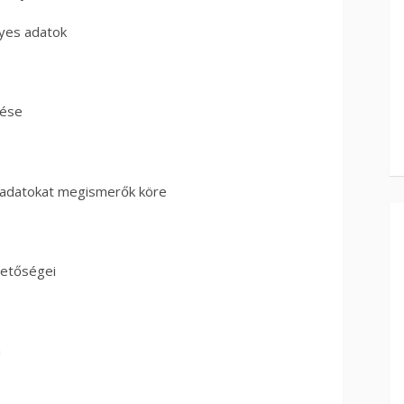
yes adatok
lése
z adatokat megismerők köre
ehetőségei
a