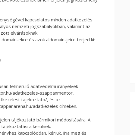
ékenységével kapcsolatos minden adatkezelés
tályos nemzeti jogszabályokban, valamint az
zott elvárásoknak.
i domain-ekre és azok aldomain-jeire terjed ki:
u
osan felmerülő adatvédelmi irányelvek
tor.hu/adatkezeles-szappanmentor,
tkezelesi-tajekoztato/, és az
zappanarena.hu/adatkezeles címeken.
jelen tájékoztató bármikori módosítására. A
 tájékoztatásra kerülnek.
ényhez kapcsolódóan, kérjük, írja meg és