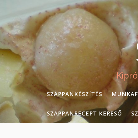
Skip
to
content
Kipró
SZAPPANKÉSZÍTÉS
MUNKAF
SZAPPANRECEPT KERESŐ
S