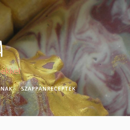
A
pekkel
KNAK
SZAPPANRECEPTEK