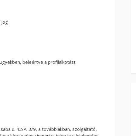
 jog
ügyekben, beleértve a profilalkotást
aba u. 42/A. 3/9, a továbbiakban, szolgáltató,
zve kötelezőnek ismeri el jelen jogi közlemény