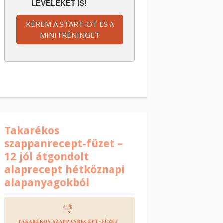
LEVELEKET IS!
KÉREM A START-OT ÉS A
MINITRÉNINGET
Takarékos
szappanrecept-füzet –
12 jól átgondolt
alaprecept hétköznapi
alapanyagokból