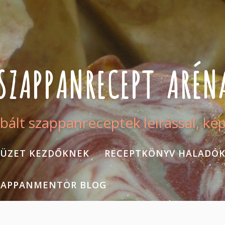
SZAPPANRECEPT ARÉN
bált szappanreceptek leírással, ké
ÜZET KEZDŐKNEK
RECEPTKÖNYV HALADÓ
ZAPPANMENTOR BLOG