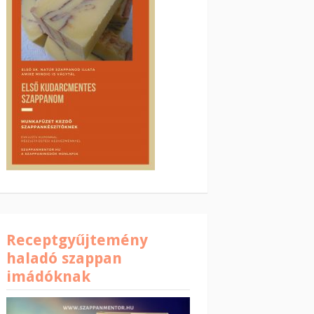
Receptgyűjtemény
haladó szappan
imádóknak