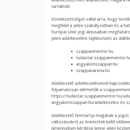
tartalmát.
Kötelezettséget vállal arra, hogy tev
megfelel a jelen szabályzatban és a ha
Európai Unió jogi aktusaiban meghatáro
Jelen adatkezelési tájékoztató az alább
szappanmentor.hu
tudastar.szappanmentor.h
angyalomszappan.hu
szappanarena.hu
Adatkezelő adatkezeléseivel kapcsolat
folyamatosan elérhetők a szappanmen
https://tudastar.szappanmentor.hu/ada
angyalomszappan.hu/adatkezeles és s
Adatkezelő fenntartja magának a jogot 
változásokról az érintettek kellő időben
Amennyiben kérdése lenne jelen közlem