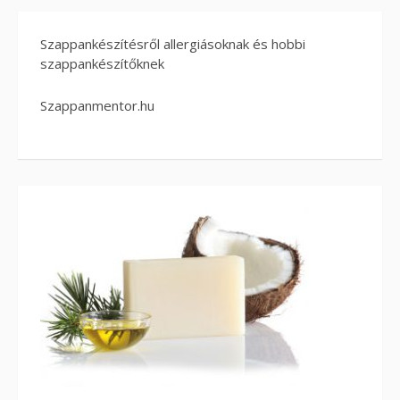
Szappankészítésről allergiásoknak és hobbi
szappankészítőknek
Szappanmentor.hu