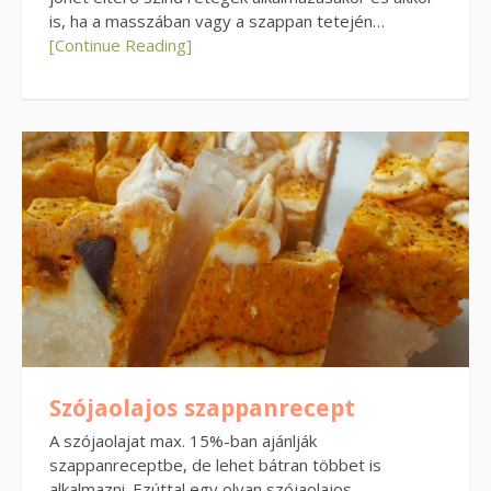
is, ha a masszában vagy a szappan tetején…
[Continue Reading]
Szójaolajos szappanrecept
A szójaolajat max. 15%-ban ajánlják
szappanreceptbe, de lehet bátran többet is
alkalmazni. Ezúttal egy olyan szójaolajos