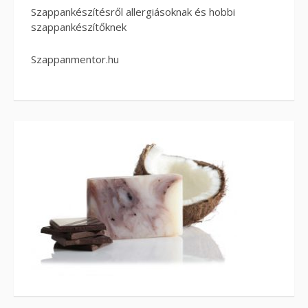
Szappankészítésről allergiásoknak és hobbi
szappankészítőknek
Szappanmentor.hu