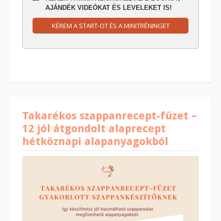
AJÁNDÉK VIDEÓKAT ÉS LEVELEKET IS!
KÉREM A START-OT ÉS A MINITRÉNINGET
Takarékos szappanrecept-füzet –
12 jól átgondolt alaprecept
hétköznapi alapanyagokból