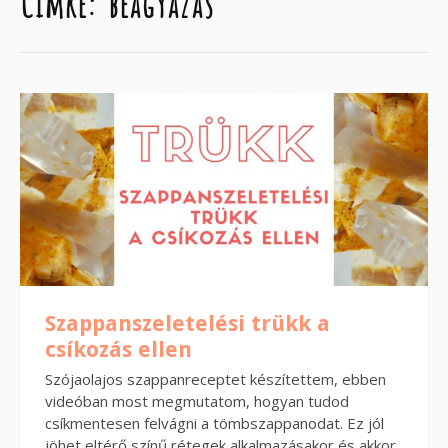
Címke:
beágyazás
Szappanszeletelési trükk a
csíkozás ellen
Szójaolajos szappanreceptet készítettem, ebben
videóban most megmutatom, hogyan tudod
csíkmentesen felvágni a tömbszappanodat. Ez jól
jöhet eltérő színű rétegek alkalmazásakor és akkor