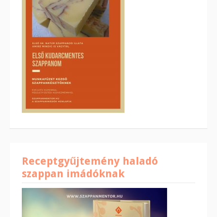
Receptgyűjtemény haladó
szappan imádóknak