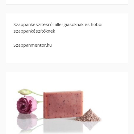
Szappankészítésről allergiásoknak és hobbi
szappankészítőknek
Szappanmentor.hu