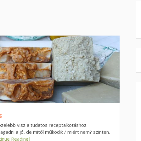
s
özelebb visz a tudatos receptalkotáshoz
adni a jó, de mitől működik / miért nem? szinten.
tinue Reading]