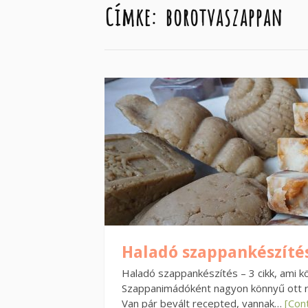
Címke:
borotvaszappan
Haladó szappankészíté
Haladó szappankészítés – 3 cikk, ami k
Szappanimádóként nagyon könnyű ott rag
Van pár bevált recepted, vannak…
[Con