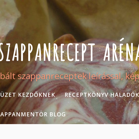
SZAPPANRECEPT ARÉN
bált szappanreceptek leírással, ké
ÜZET KEZDŐKNEK
RECEPTKÖNYV HALADÓ
ZAPPANMENTOR BLOG