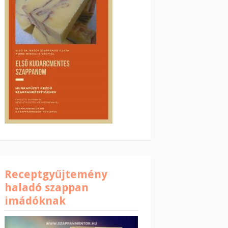
Receptgyűjtemény
haladó szappan
imádóknak