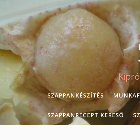
Skip
to
content
Kipró
SZAPPANKÉSZÍTÉS
MUNKAF
SZAPPANRECEPT KERESŐ
S