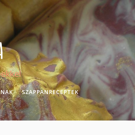
A
pekkel
KNAK
SZAPPANRECEPTEK