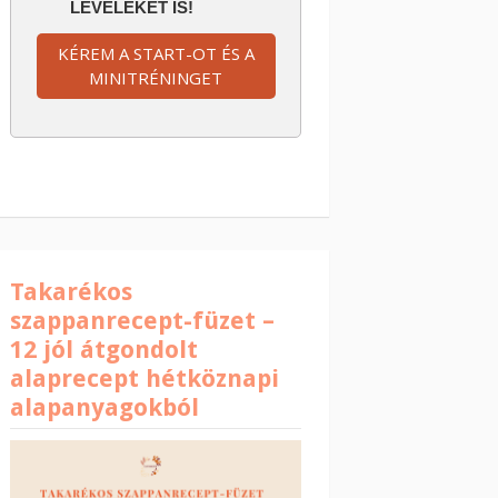
LEVELEKET IS!
KÉREM A START-OT ÉS A
MINITRÉNINGET
Takarékos
szappanrecept-füzet –
12 jól átgondolt
alaprecept hétköznapi
alapanyagokból