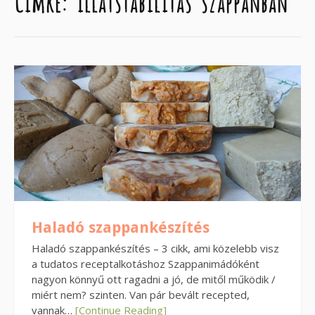
Címke:
illatstabilitás szappanban
Haladó szappankészítés
Haladó szappankészítés – 3 cikk, ami közelebb visz
a tudatos receptalkotáshoz Szappanimádóként
nagyon könnyű ott ragadni a jó, de mitől működik /
miért nem? szinten. Van pár bevált recepted,
vannak…
[Continue Reading]