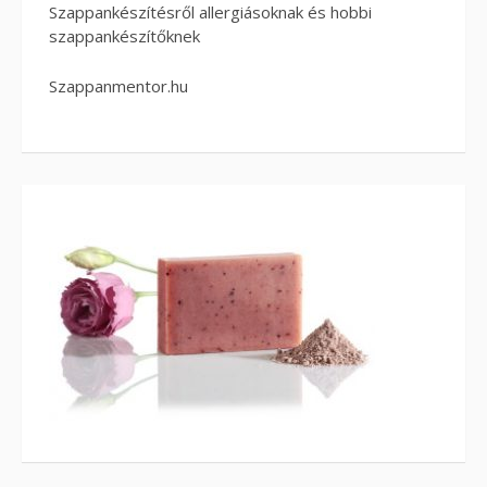
Szappankészítésről allergiásoknak és hobbi
szappankészítőknek
Szappanmentor.hu