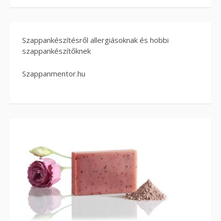
Szappankészítésről allergiásoknak és hobbi
szappankészítőknek
Szappanmentor.hu