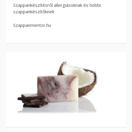
Szappankészítésről allergiásoknak és hobbi
szappankészítőknek
Szappanmentor.hu