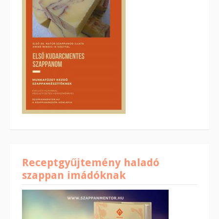
Receptgyűjtemény haladó
szappan imádóknak