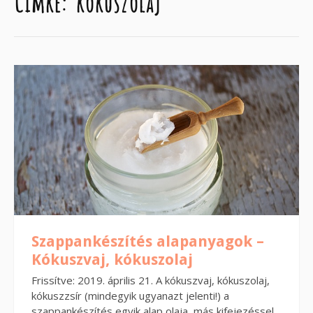
Címke:
kókuszolaj
Szappankészítés alapanyagok –
Kókuszvaj, kókuszolaj
Frissítve: 2019. április 21. A kókuszvaj, kókuszolaj,
kókuszzsír (mindegyik ugyanazt jelenti!) a
szappankészítés egyik alap olaja, más kifejezéssel