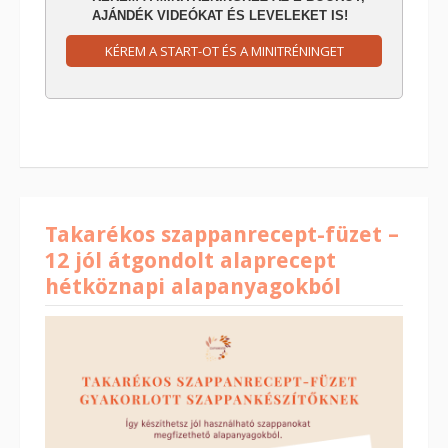
AJÁNDÉK VIDEÓKAT ÉS LEVELEKET IS!
KÉREM A START-OT ÉS A MINITRÉNINGET
Takarékos szappanrecept-füzet –
12 jól átgondolt alaprecept
hétköznapi alapanyagokból