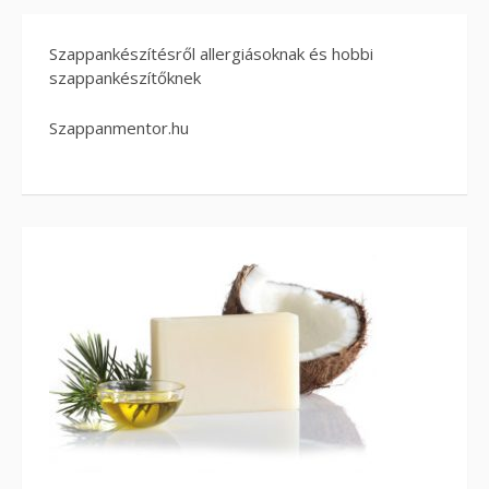
Szappankészítésről allergiásoknak és hobbi
szappankészítőknek
Szappanmentor.hu