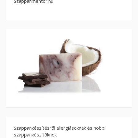
Szappanmentor.hu
Szappankészítésről allergiásoknak és hobbi
szappankészítőknek