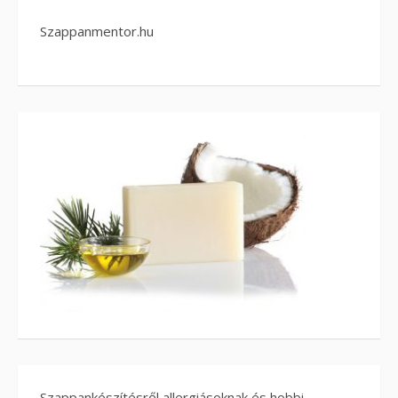
Szappanmentor.hu
Szappankészítésről allergiásoknak és hobbi