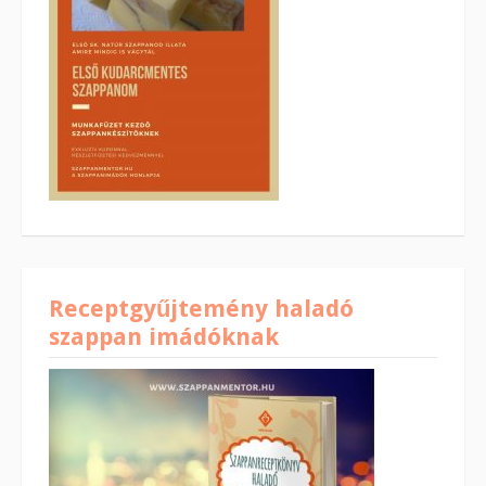
Receptgyűjtemény haladó
szappan imádóknak