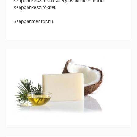
Szappankészítésről allergiásoknak és hobbi
szappankészítőknek
Szappanmentor.hu