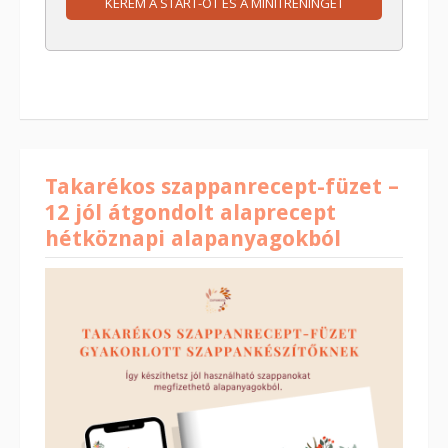
KÉREM A START-OT ÉS A MINITRÉNINGET
Takarékos szappanrecept-füzet –
12 jól átgondolt alaprecept
hétköznapi alapanyagokból