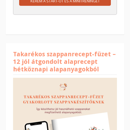
KÉREM A START-OT ÉS A MINITRÉNINGET
Takarékos szappanrecept-füzet –
12 jól átgondolt alaprecept
hétköznapi alapanyagokból