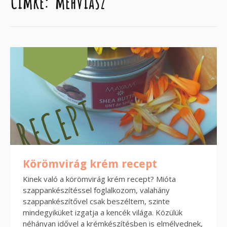
Címke:
méhviasz
Körömvirág krém recept
Kinek való a körömvirág krém recept? Mióta
szappankészítéssel foglalkozom, valahány
szappankészítővel csak beszéltem, szinte
mindegyiküket izgatja a kencék világa. Közülük
néhányan idővel a krémkészítésben is elmélyednek,