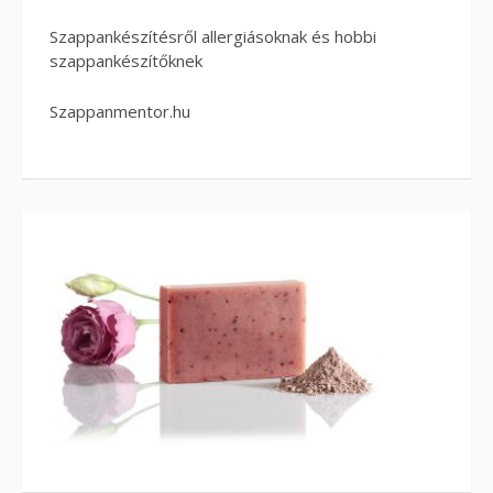
Szappankészítésről allergiásoknak és hobbi
szappankészítőknek
Szappanmentor.hu