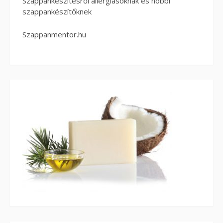
Szappankészítésről allergiásoknak és hobbi
szappankészítőknek
Szappanmentor.hu