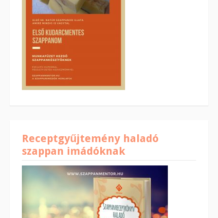
Receptgyűjtemény haladó
szappan imádóknak