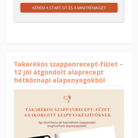
KÉREM A START-OT ÉS A MINITRÉNINGET
Takarékos szappanrecept-füzet –
12 jól átgondolt alaprecept
hétköznapi alapanyagokból