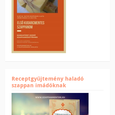
Receptgyűjtemény haladó
szappan imádóknak