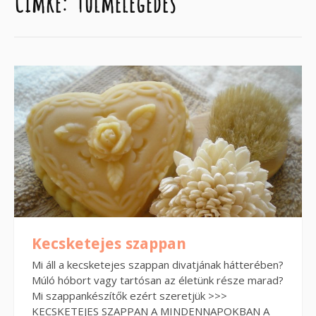
Címke:
túlmelegedés
Kecsketejes szappan
Mi áll a kecsketejes szappan divatjának hátterében?
Múló hóbort vagy tartósan az életünk része marad?
Mi szappankészítők ezért szeretjük >>>
KECSKETEJES SZAPPAN A MINDENNAPOKBAN A