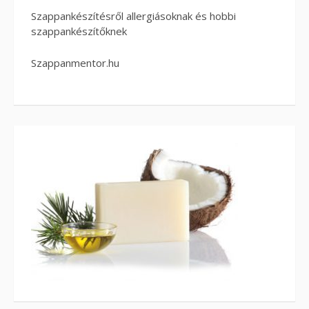
Szappankészítésről allergiásoknak és hobbi
szappankészítőknek
Szappanmentor.hu