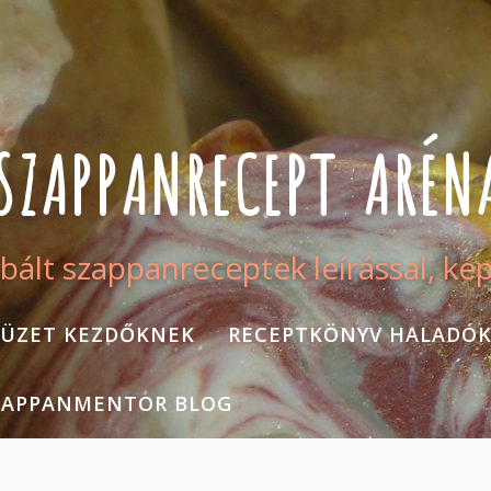
SZAPPANRECEPT ARÉN
bált szappanreceptek leírással, ké
ÜZET KEZDŐKNEK
RECEPTKÖNYV HALADÓ
ZAPPANMENTOR BLOG