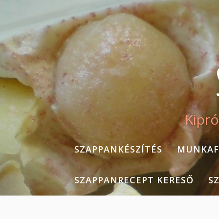
Skip
to
content
Kipró
SZAPPANKÉSZÍTÉS
MUNKAF
SZAPPANRECEPT KERESŐ
S