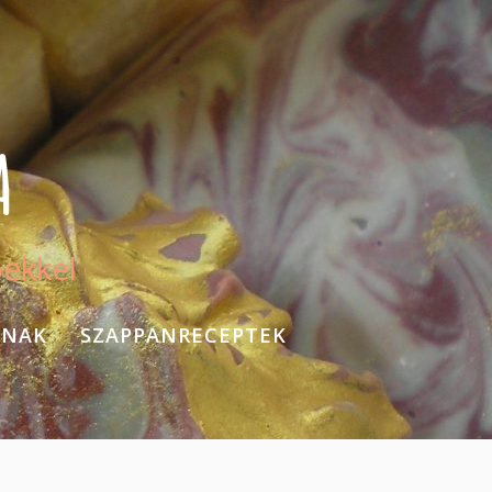
A
pekkel
KNAK
SZAPPANRECEPTEK