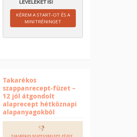
LEVELEKET IS!
KÉREM A START-OT ÉS A
MINITRÉNINGET
Takarékos
szappanrecept-füzet –
12 jól átgondolt
alaprecept hétköznapi
alapanyagokból