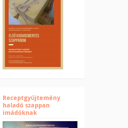
Receptgyűjtemény
haladó szappan
imádóknak