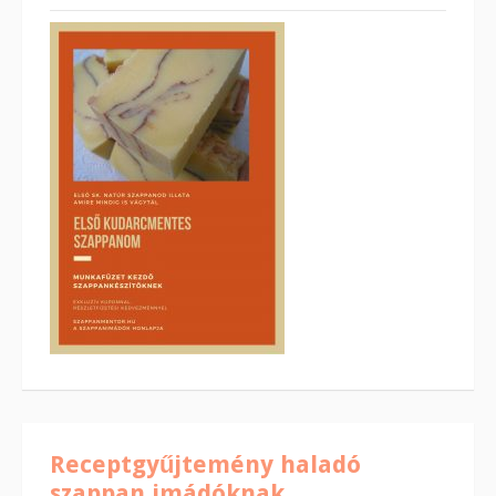
Receptgyűjtemény haladó
szappan imádóknak