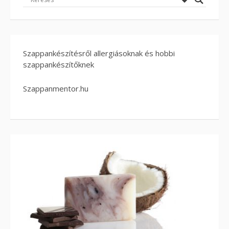
Szappankészítésről allergiásoknak és hobbi
szappankészítőknek
Szappanmentor.hu