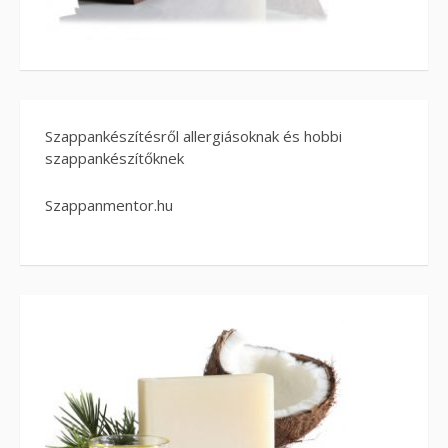
Szappankészítésről allergiásoknak és hobbi
szappankészítőknek
Szappanmentor.hu