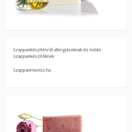
Szappankészítésről allergiásoknak és hobbi
szappankészítőknek
Szappanmentor.hu