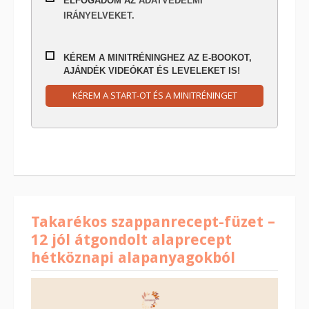
ELFOGADOM AZ
ADATVÉDELMI
IRÁNYELVEKET.
KÉREM A MINITRÉNINGHEZ AZ E-BOOKOT,
AJÁNDÉK VIDEÓKAT ÉS LEVELEKET IS!
KÉREM A START-OT ÉS A MINITRÉNINGET
Takarékos szappanrecept-füzet –
12 jól átgondolt alaprecept
hétköznapi alapanyagokból