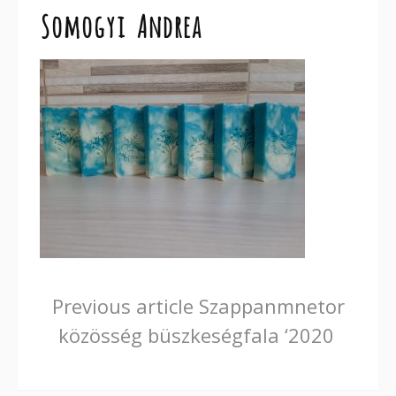
Somogyi Andrea
Continue
Previous article
Szappanmnetor
közösség büszkeségfala ‘2020
Reading