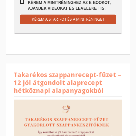
KÉREM A MINITRÉNINGHEZ AZ E-BOOKOT,
AJÁNDÉK VIDEÓKAT ÉS LEVELEKET IS!
KÉREM A START-OT ÉS A MINITRÉNINGET
Takarékos szappanrecept-füzet –
12 jól átgondolt alaprecept
hétköznapi alapanyagokból