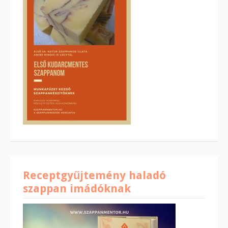
Receptgyűjtemény haladó
szappan imádóknak