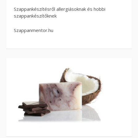
Szappankészítésről allergiásoknak és hobbi
szappankészítőknek
Szappanmentor.hu