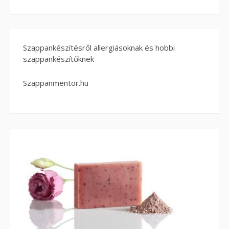
Szappankészítésről allergiásoknak és hobbi
szappankészítőknek
Szappanmentor.hu