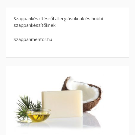
Szappankészítésről allergiásoknak és hobbi
szappankészítőknek
Szappanmentor.hu