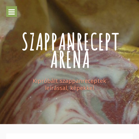
Skip
to
content
SZAPPANRECEPT
ARÉNA
Kipróbált szappanreceptek
leírással, képekkel