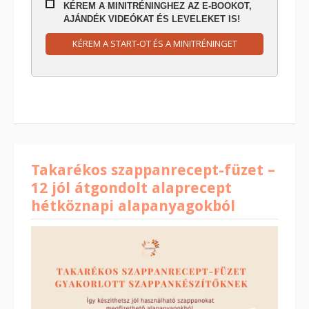
KÉREM A MINITRÉNINGHEZ AZ E-BOOKOT,
AJÁNDÉK VIDEÓKAT ÉS LEVELEKET IS!
KÉREM A START-OT ÉS A MINITRÉNINGET
Takarékos szappanrecept-füzet –
12 jól átgondolt alaprecept
hétköznapi alapanyagokból