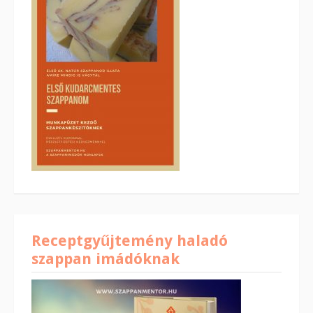
Receptgyűjtemény haladó
szappan imádóknak