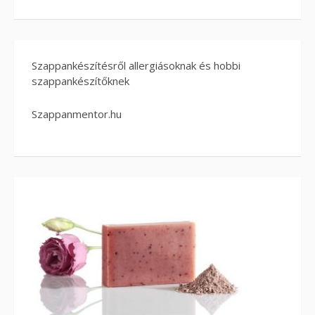
Szappankészítésről allergiásoknak és hobbi
szappankészítőknek
Szappanmentor.hu