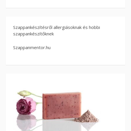
Szappankészítésről allergiásoknak és hobbi
szappankészítőknek
Szappanmentor.hu