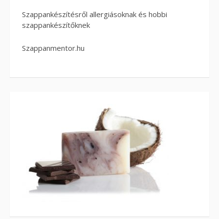
Szappankészítésről allergiásoknak és hobbi
szappankészítőknek
Szappanmentor.hu