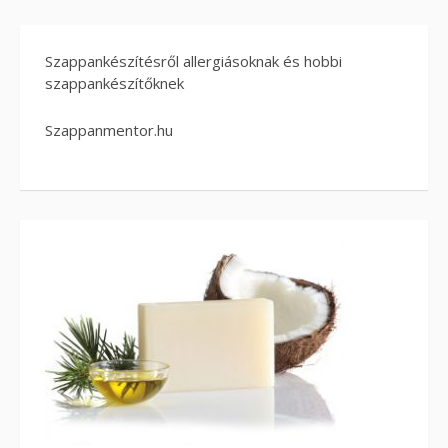
Szappankészítésről allergiásoknak és hobbi
szappankészítőknek
Szappanmentor.hu