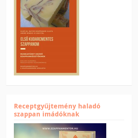
Receptgyűjtemény haladó
szappan imádóknak