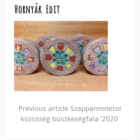
Hornyák Edit
Continue
Previous article
Szappanmnetor
közösség büszkeségfala ‘2020
Reading