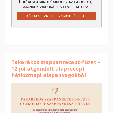
KÉREM A MINITRÉNINGHEZ AZ E-BOOKOT,
AJÁNDÉK VIDEÓKAT ÉS LEVELEKET IS!
KÉREM A START-OT ÉS A MINITRÉNINGET
Takarékos szappanrecept-füzet –
12 jól átgondolt alaprecept
hétköznapi alapanyagokból