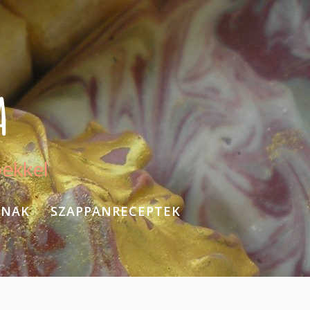
A
pekkel
KNAK
SZAPPANRECEPTEK