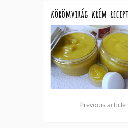
körömvirág krém recep
Continue
Previous article
Reading