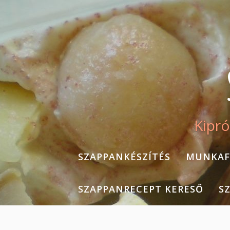
Skip
to
content
Kipró
SZAPPANKÉSZÍTÉS
MUNKAF
SZAPPANRECEPT KERESŐ
S