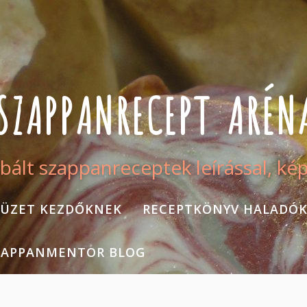
SZAPPANRECEPT ARÉN
bált szappanreceptek leírással, ké
ÜZET KEZDŐKNEK
RECEPTKÖNYV HALADÓ
ZAPPANMENTOR BLOG