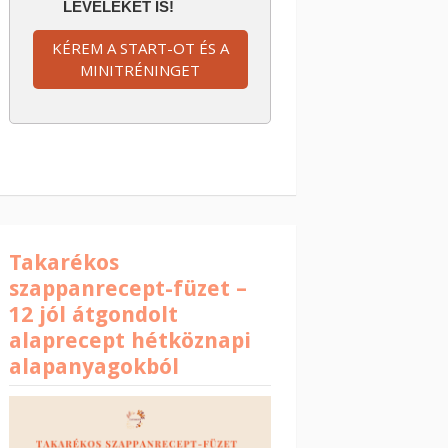
LEVELEKET IS!
KÉREM A START-OT ÉS A
MINITRÉNINGET
Takarékos
szappanrecept-füzet –
12 jól átgondolt
alaprecept hétköznapi
alapanyagokból