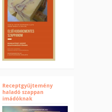
Receptgyűjtemény
haladó szappan
imádóknak