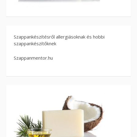
Szappankészítésről allergiásoknak és hobbi
szappankészítőknek
Szappanmentor.hu