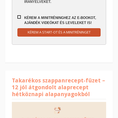
IRÁNYELVEKET.
KÉREM A MINITRÉNINGHEZ AZ E-BOOKOT,
AJÁNDÉK VIDEÓKAT ÉS LEVELEKET IS!
KÉREM A START-OT ÉS A MINITRÉNINGET
Takarékos szappanrecept-füzet –
12 jól átgondolt alaprecept
hétköznapi alapanyagokból