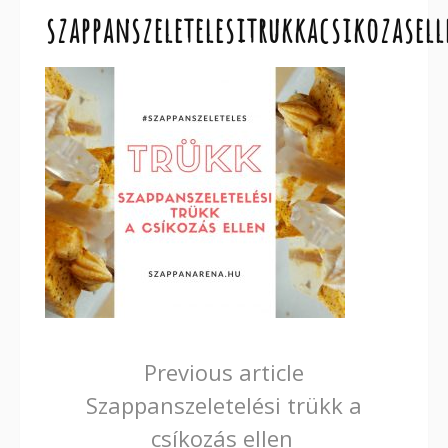
szappanszeletelesitrukkacsikozasell
Continue
Previous article
Szappanszeletelési trükk a
Reading
csíkozás ellen