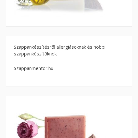
Szappankészítésről allergiásoknak és hobbi
szappankészítőknek
Szappanmentor.hu