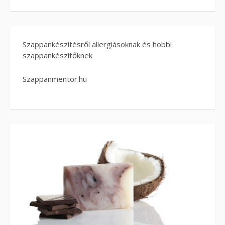
Szappankészítésről allergiásoknak és hobbi
szappankészítőknek
Szappanmentor.hu