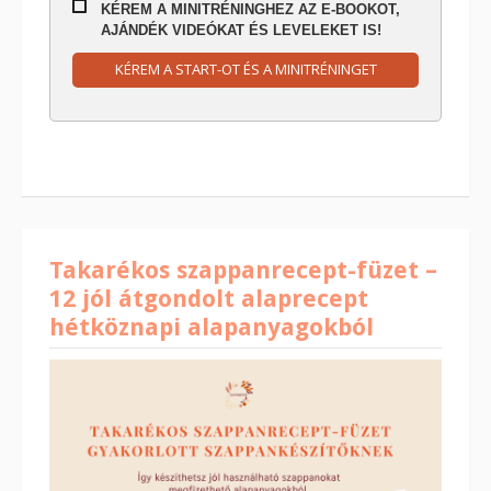
KÉREM A MINITRÉNINGHEZ AZ E-BOOKOT,
AJÁNDÉK VIDEÓKAT ÉS LEVELEKET IS!
KÉREM A START-OT ÉS A MINITRÉNINGET
Takarékos szappanrecept-füzet –
12 jól átgondolt alaprecept
hétköznapi alapanyagokból