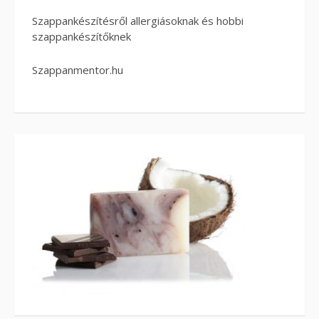
Szappankészítésről allergiásoknak és hobbi
szappankészítőknek
Szappanmentor.hu