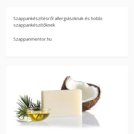
Szappankészítésről allergiásoknak és hobbi
szappankészítőknek
Szappanmentor.hu