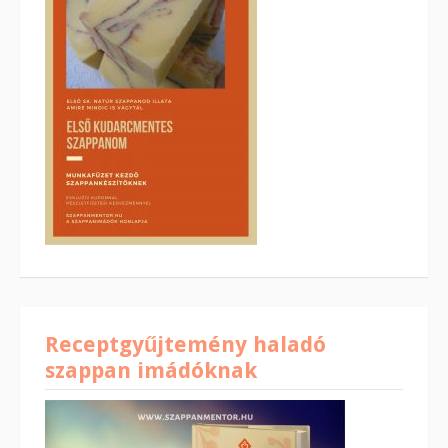
Receptgyűjtemény haladó
szappan imádóknak