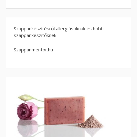
Szappankészítésről allergiásoknak és hobbi
szappankészítőknek
Szappanmentor.hu