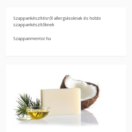
Szappankészítésről allergiásoknak és hobbi
szappankészítőknek
Szappanmentor.hu