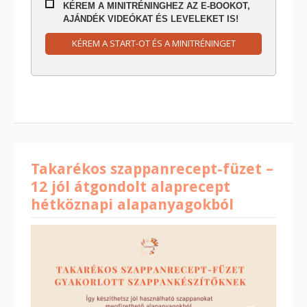
KÉREM A MINITRÉNINGHEZ AZ E-BOOKOT,
AJÁNDÉK VIDEÓKAT ÉS LEVELEKET IS!
KÉREM A START-OT ÉS A MINITRÉNINGET
Takarékos szappanrecept-füzet –
12 jól átgondolt alaprecept
hétköznapi alapanyagokból