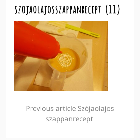
szojaolajosszappanrecept (11)
Continue
Previous article
Szójaolajos
szappanrecept
Reading