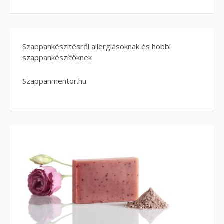
Szappankészítésről allergiásoknak és hobbi
szappankészítőknek
Szappanmentor.hu