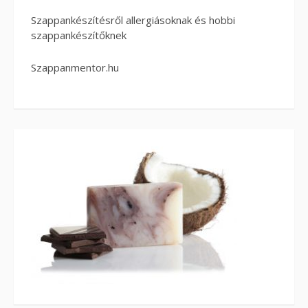
Szappankészítésről allergiásoknak és hobbi
szappankészítőknek
Szappanmentor.hu