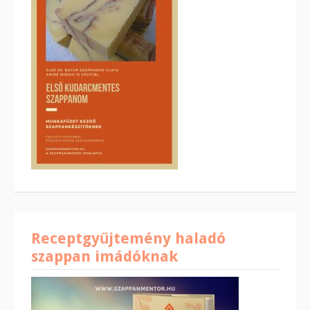
Receptgyűjtemény haladó
szappan imádóknak