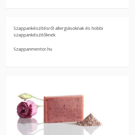
Szappankészítésről allergiásoknak és hobbi
szappankészítőknek
Szappanmentor.hu