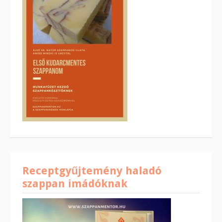
Receptgyűjtemény haladó
szappan imádóknak