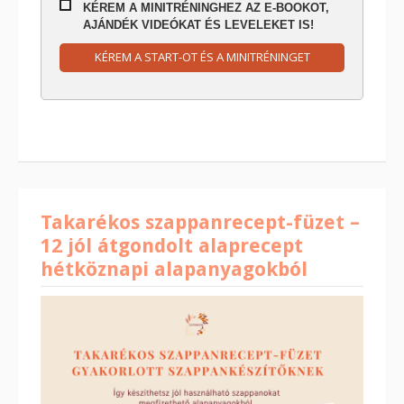
KÉREM A MINITRÉNINGHEZ AZ E-BOOKOT,
AJÁNDÉK VIDEÓKAT ÉS LEVELEKET IS!
KÉREM A START-OT ÉS A MINITRÉNINGET
Takarékos szappanrecept-füzet –
12 jól átgondolt alaprecept
hétköznapi alapanyagokból