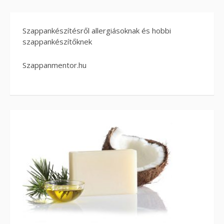
Szappankészítésről allergiásoknak és hobbi
szappankészítőknek
Szappanmentor.hu