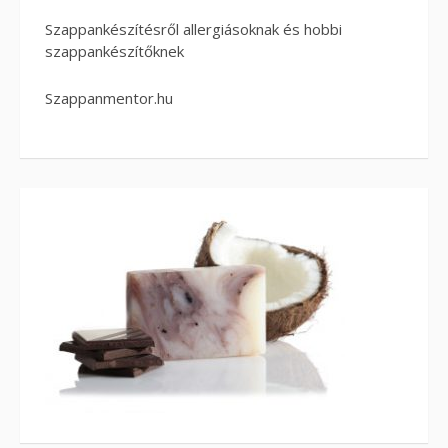
Szappankészítésről allergiásoknak és hobbi
szappankészítőknek
Szappanmentor.hu