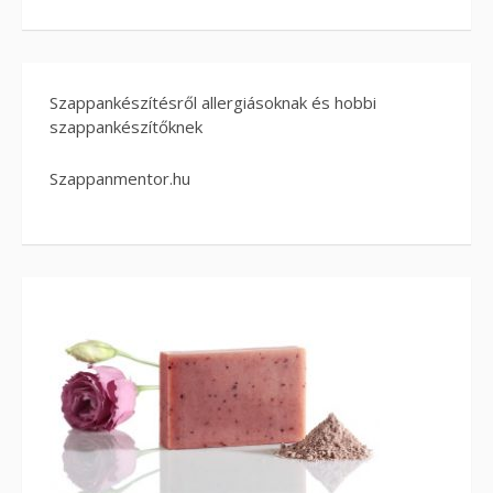
Szappankészítésről allergiásoknak és hobbi
szappankészítőknek
Szappanmentor.hu