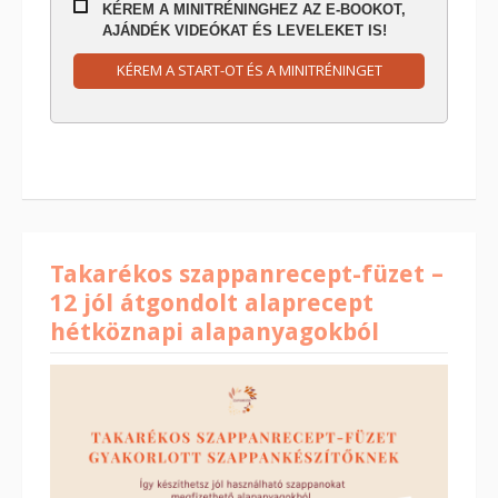
KÉREM A MINITRÉNINGHEZ AZ E-BOOKOT,
AJÁNDÉK VIDEÓKAT ÉS LEVELEKET IS!
KÉREM A START-OT ÉS A MINITRÉNINGET
Takarékos szappanrecept-füzet –
12 jól átgondolt alaprecept
hétköznapi alapanyagokból