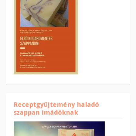
Receptgyűjtemény haladó
szappan imádóknak