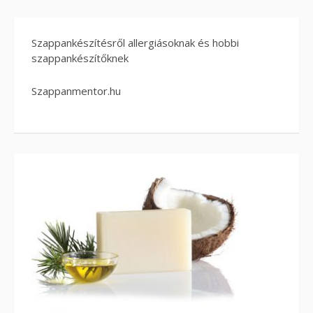
Szappankészítésről allergiásoknak és hobbi
szappankészítőknek
Szappanmentor.hu