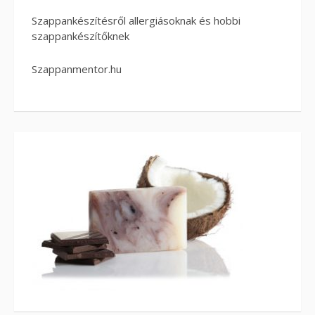
Szappankészítésről allergiásoknak és hobbi
szappankészítőknek
Szappanmentor.hu