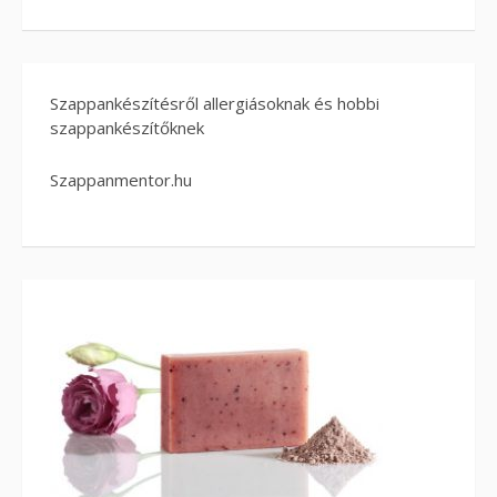
Szappankészítésről allergiásoknak és hobbi
szappankészítőknek
Szappanmentor.hu