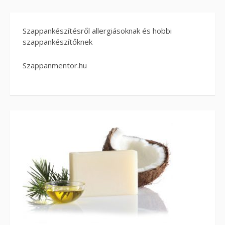
Szappankészítésről allergiásoknak és hobbi
szappankészítőknek
Szappanmentor.hu