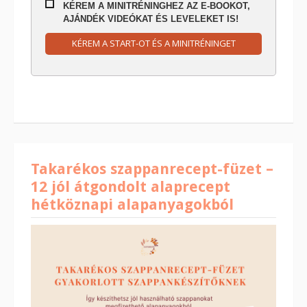
KÉREM A MINITRÉNINGHEZ AZ E-BOOKOT,
AJÁNDÉK VIDEÓKAT ÉS LEVELEKET IS!
KÉREM A START-OT ÉS A MINITRÉNINGET
Takarékos szappanrecept-füzet –
12 jól átgondolt alaprecept
hétköznapi alapanyagokból