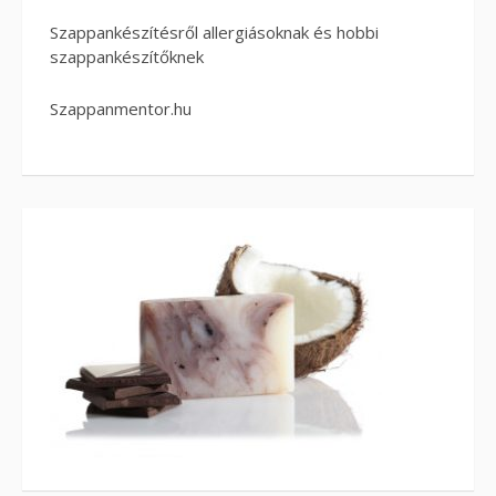
Szappankészítésről allergiásoknak és hobbi
szappankészítőknek
Szappanmentor.hu