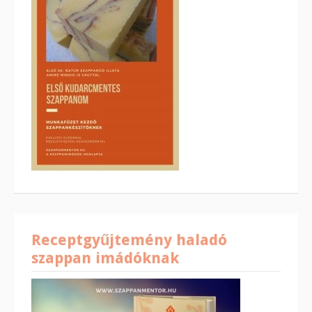
Receptgyűjtemény haladó
szappan imádóknak