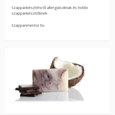
Szappankészítésről allergiásoknak és hobbi
szappankészítőknek
Szappanmentor.hu