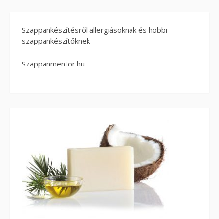
Szappankészítésről allergiásoknak és hobbi
szappankészítőknek
Szappanmentor.hu