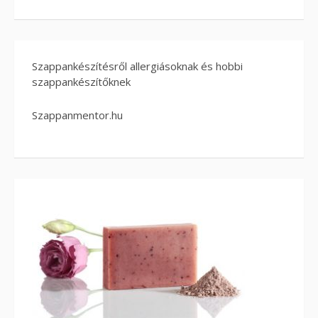
Szappankészítésről allergiásoknak és hobbi
szappankészítőknek
Szappanmentor.hu