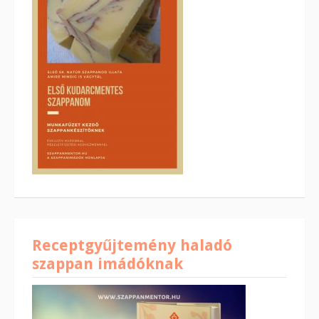
Receptgyűjtemény haladó
szappan imádóknak