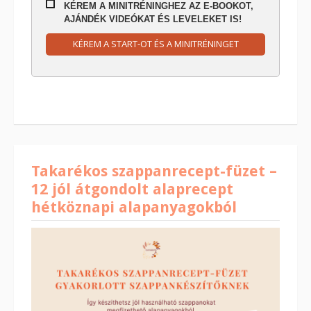
KÉREM A MINITRÉNINGHEZ AZ E-BOOKOT,
AJÁNDÉK VIDEÓKAT ÉS LEVELEKET IS!
KÉREM A START-OT ÉS A MINITRÉNINGET
Takarékos szappanrecept-füzet –
12 jól átgondolt alaprecept
hétköznapi alapanyagokból