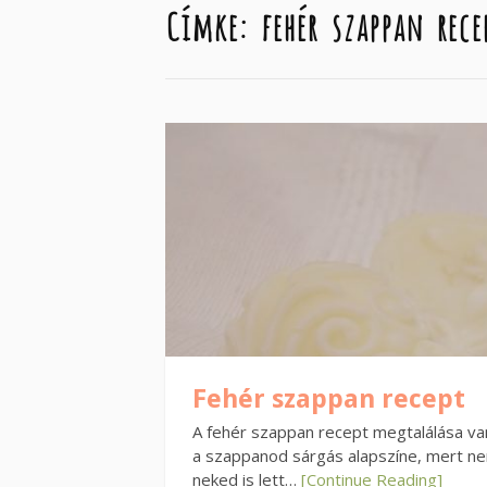
Címke:
fehér szappan rece
Fehér szappan recept
A fehér szappan recept megtalálása v
a szappanod sárgás alapszíne, mert ne
neked is lett…
[Continue Reading]