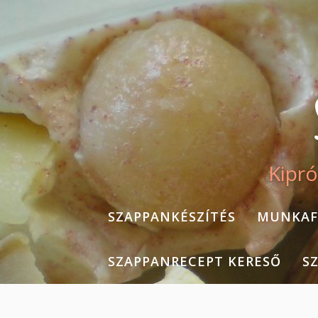
Skip
to
content
Kipró
SZAPPANKÉSZÍTÉS
MUNKAF
SZAPPANRECEPT KERESŐ
S