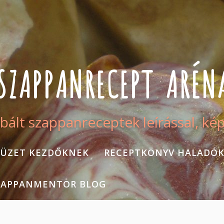
SZAPPANRECEPT ARÉN
bált szappanreceptek leírással, ké
ÜZET KEZDŐKNEK
RECEPTKÖNYV HALADÓ
ZAPPANMENTOR BLOG