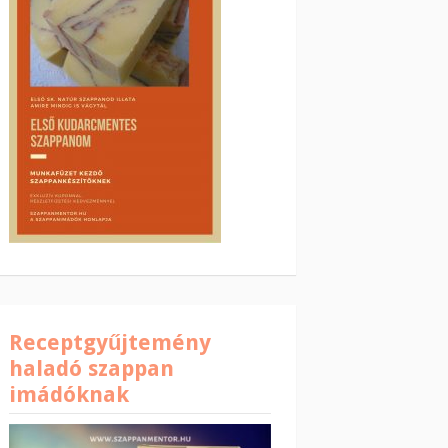
Receptgyűjtemény
haladó szappan
imádóknak