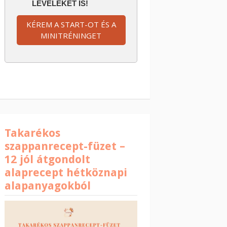
LEVELEKET IS!
KÉREM A START-OT ÉS A
MINITRÉNINGET
Takarékos
szappanrecept-füzet –
12 jól átgondolt
alaprecept hétköznapi
alapanyagokból