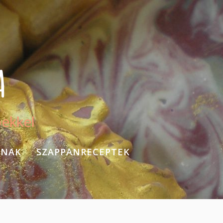
A
pekkel
KNAK
SZAPPANRECEPTEK