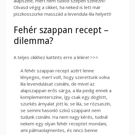
alapszíne, mert nem tudod szépen színezni?
Olvasd végig a cikket, ha neked is lett már
piszkosszürke masszád a levendula-lila helyett!
Fehér szappan recept –
dilemma?
A teljes cikkhez kattints erre a linkre! >>>
A fehér szappan recept azért lenne
lényeges, mert volt, hogy szerettünk volna
lila levendulásat csinálni, de mivel az
alapszappan erős sárga, a lila pedig ennek a
komplementerszíne, így csak egy döglött,
szürkés árnyalat jött ki, se lila, se rózsaszín,
se semmi hasonló színű szappant nem
tudunk csinálni. Ha nem nagy kérés, tudnál
nekem egy olyan fehér receptet mondani,
ami pálmaolajmentes, és nincs benne