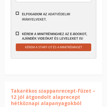
ELFOGADOM AZ
ADATVÉDELMI
IRÁNYELVEKET.
KÉREM A MINITRÉNINGHEZ AZ E-BOOKOT,
AJÁNDÉK VIDEÓKAT ÉS LEVELEKET IS!
KÉREM A START-OT ÉS A MINITRÉNINGET
Takarékos szappanrecept-füzet –
12 jól átgondolt alaprecept
hétköznapi alapanyagokból