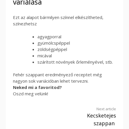
variálása
Ezt az alapot bármilyen színnel elkészítheted,
színezhetsz
agyagporral
gyümölcspéppel
zöldségpéppel
micával
szárított növények őrleményével, stb.
Fehér szappant eredményező receptet még
nagyon sok variációban lehet tervezni.
Neked mi a favoritod?
Oszd meg velünk!
Continue
Next article
Kecsketejes
Reading
szappan