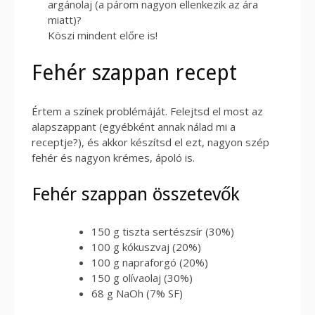
argánolaj (a párom nagyon ellenkezik az ára
miatt)?
Köszi mindent előre is!
Fehér szappan recept
Értem a színek problémáját. Felejtsd el most az
alapszappant (egyébként annak nálad mi a
receptje?), és akkor készítsd el ezt, nagyon szép
fehér és nagyon krémes, ápoló is.
Fehér szappan összetevők
150 g tiszta sertészsír (30%)
100 g kókuszvaj (20%)
100 g napraforgó (20%)
150 g olívaolaj (30%)
68 g NaOh (7% SF)