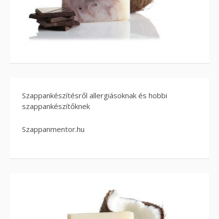
Szappankészítésről allergiásoknak és hobbi
szappankészítőknek
Szappanmentor.hu