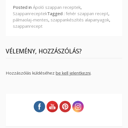
Posted in
Ápoló szappan receptek
,
Szappanreceptek
Tagged :
fehér szappan recept
,
pálmaolaj-mentes
,
szappankészítés alapanyagok
,
szappanrecept
VÉLEMÉNY, HOZZÁSZÓLÁS?
Hozzászólás küldéséhez
be kell jelentkezni
.