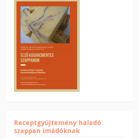
Receptgyűjtemény haladó
szappan imádóknak