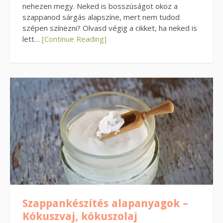
nehezen megy. Neked is bosszúságot okoz a
szappanod sárgás alapszíne, mert nem tudod
szépen színezni? Olvasd végig a cikket, ha neked is
lett…
[Continue Reading]
Szappankészítés alapanyagok –
Kókuszvaj, kókuszolaj