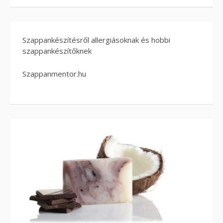
Szappankészítésről allergiásoknak és hobbi
szappankészítőknek
Szappanmentor.hu