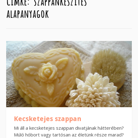
Címke:
szappankészítés
alapanyagok
Kecsketejes szappan
Mi áll a kecsketejes szappan divatjának hátterében?
Múló hóbort vagy tartósan az életünk része marad?