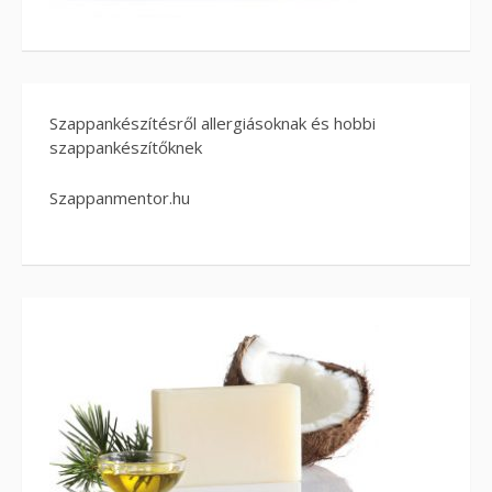
Szappankészítésről allergiásoknak és hobbi
szappankészítőknek
Szappanmentor.hu