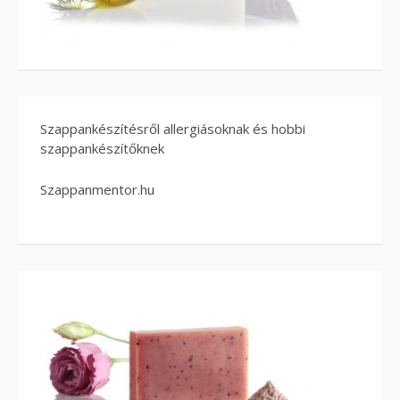
Szappankészítésről allergiásoknak és hobbi
szappankészítőknek
Szappanmentor.hu