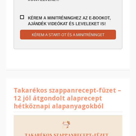
KÉREM A MINITRÉNINGHEZ AZ E-BOOKOT,
AJÁNDÉK VIDEÓKAT ÉS LEVELEKET IS!
KÉREM A START-OT ÉS A MINITRÉNINGET
Takarékos szappanrecept-füzet –
12 jól átgondolt alaprecept
hétköznapi alapanyagokból