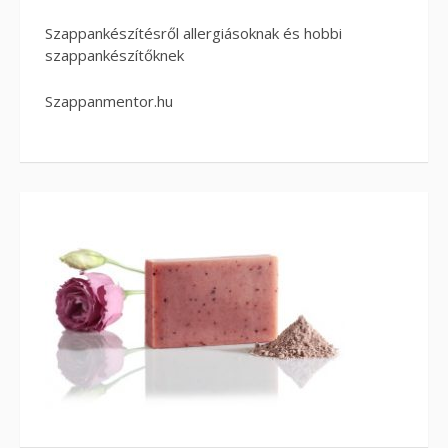
Szappankészítésről allergiásoknak és hobbi
szappankészítőknek
Szappanmentor.hu