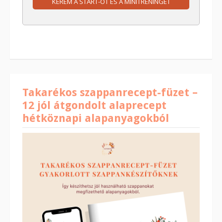
KÉREM A START-OT ÉS A MINITRÉNINGET
Takarékos szappanrecept-füzet –
12 jól átgondolt alaprecept
hétköznapi alapanyagokból