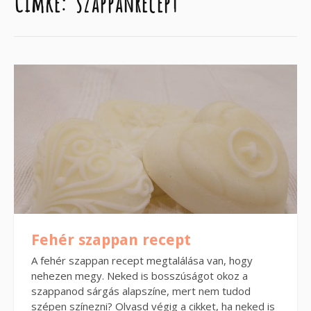
Címke:
szappanrecept
Fehér szappan recept
A fehér szappan recept megtalálása van, hogy
nehezen megy. Neked is bosszúságot okoz a
szappanod sárgás alapszíne, mert nem tudod
szépen színezni? Olvasd végig a cikket, ha neked is