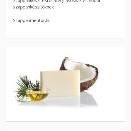
Szappankészítésről allergiásoknak és hobbi
szappankészítőknek
Szappanmentor.hu