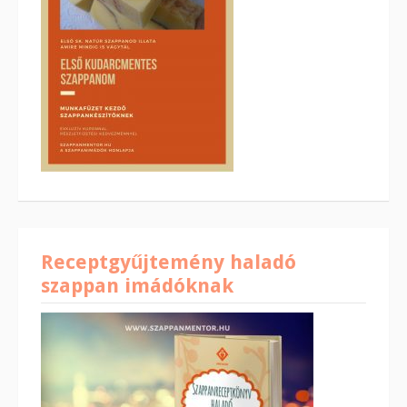
Receptgyűjtemény haladó
szappan imádóknak