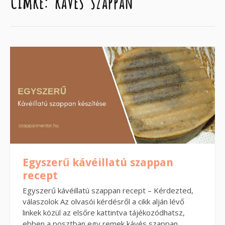
Címke:
kávés szappan
Egyszerű kávéillatú szappan
recept
Egyszerű kávéillatú szappan recept – Kérdezted,
válaszolok Az olvasói kérdésről a cikk alján lévő
linkek közül az elsőre kattintva tájékozódhatsz,
ebben a posztban egy remek kávés szappan