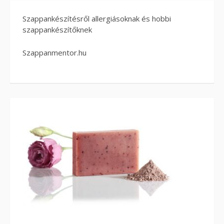
Szappankészítésről allergiásoknak és hobbi
szappankészítőknek
Szappanmentor.hu