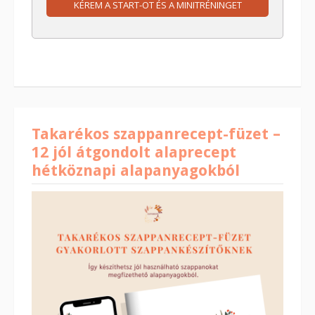
KÉREM A START-OT ÉS A MINITRÉNINGET
Takarékos szappanrecept-füzet –
12 jól átgondolt alaprecept
hétköznapi alapanyagokból