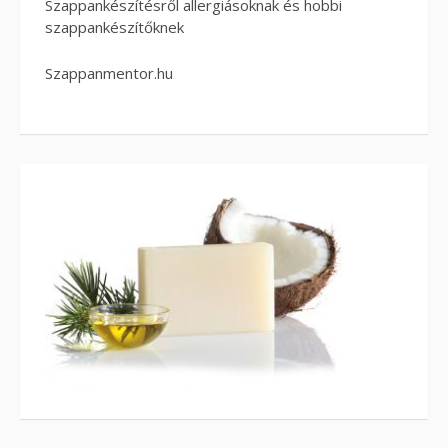
Szappankészítésről allergiásoknak és hobbi
szappankészítőknek
Szappanmentor.hu