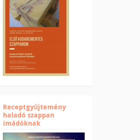
Receptgyűjtemény
haladó szappan
imádóknak