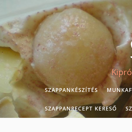
Skip
to
content
Kipró
SZAPPANKÉSZÍTÉS
MUNKAF
SZAPPANRECEPT KERESŐ
S