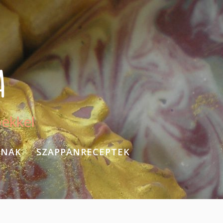
A
pekkel
KNAK
SZAPPANRECEPTEK