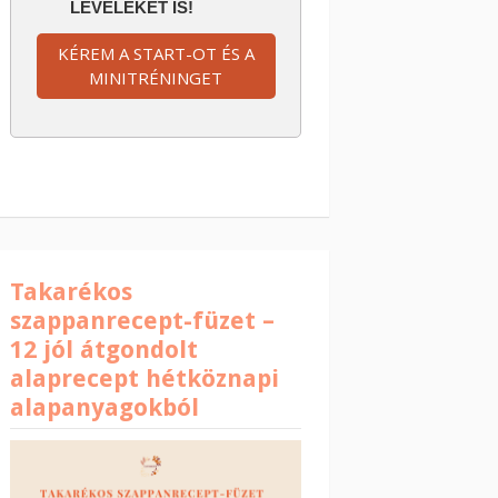
LEVELEKET IS!
KÉREM A START-OT ÉS A
MINITRÉNINGET
Takarékos
szappanrecept-füzet –
12 jól átgondolt
alaprecept hétköznapi
alapanyagokból