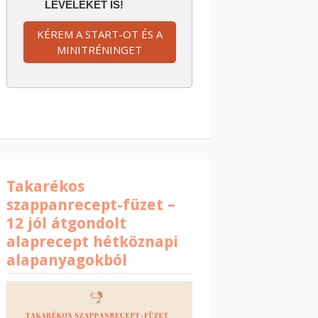
LEVELEKET IS!
KÉREM A START-OT ÉS A
MINITRÉNINGET
Takarékos
szappanrecept-füzet –
12 jól átgondolt
alaprecept hétköznapi
alapanyagokból