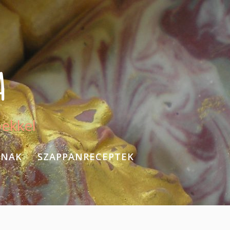
A
pekkel
KNAK
SZAPPANRECEPTEK