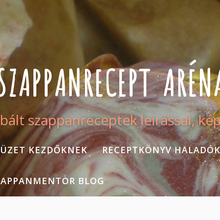
SZAPPANRECEPT ARÉN
bált szappanreceptek leírással, ké
ÜZET KEZDŐKNEK
RECEPTKÖNYV HALADÓ
ZAPPANMENTOR BLOG