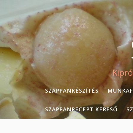
Skip
to
content
Kipró
SZAPPANKÉSZÍTÉS
MUNKAF
SZAPPANRECEPT KERESŐ
S