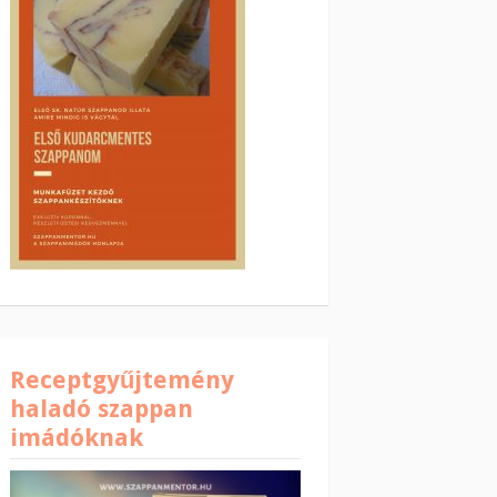
Receptgyűjtemény
haladó szappan
imádóknak