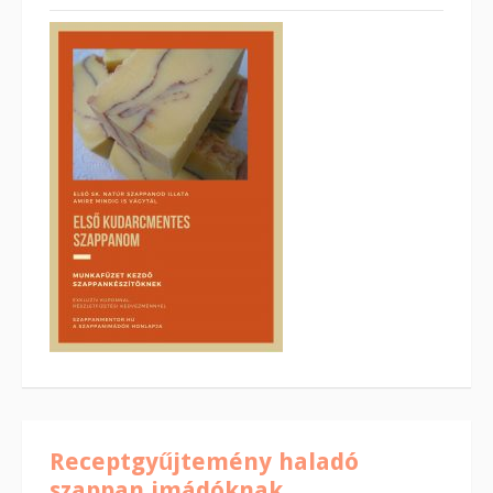
Receptgyűjtemény haladó
szappan imádóknak