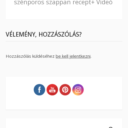
szénporos szappan recept+ Videó
Reading
VÉLEMÉNY, HOZZÁSZÓLÁS?
Hozzászólás küldéséhez
be kell jelentkezni
.