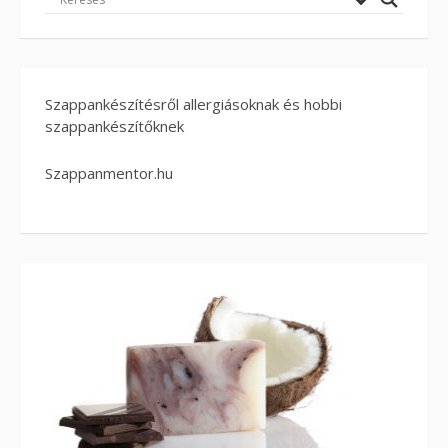
Szappankészítésről allergiásoknak és hobbi
szappankészítőknek
Szappanmentor.hu