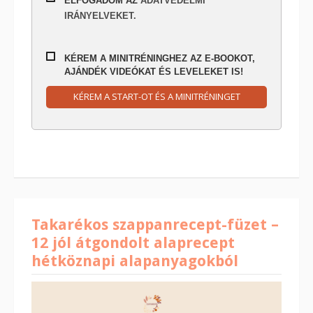
ELFOGADOM AZ
ADATVÉDELMI
IRÁNYELVEKET.
KÉREM A MINITRÉNINGHEZ AZ E-BOOKOT,
AJÁNDÉK VIDEÓKAT ÉS LEVELEKET IS!
KÉREM A START-OT ÉS A MINITRÉNINGET
Takarékos szappanrecept-füzet –
12 jól átgondolt alaprecept
hétköznapi alapanyagokból