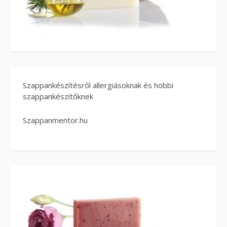
Szappankészítésről allergiásoknak és hobbi
szappankészítőknek
Szappanmentor.hu